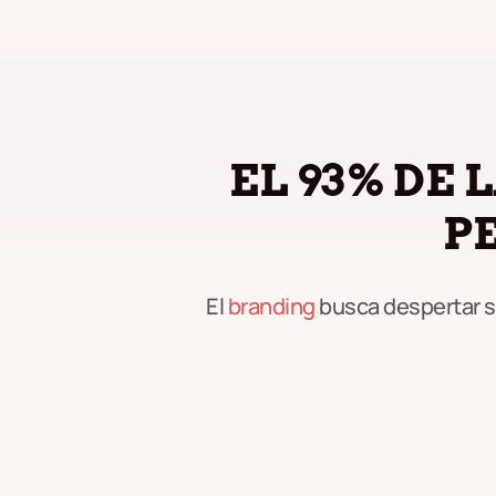
EL 93% DE
P
El
branding
busca despertar se