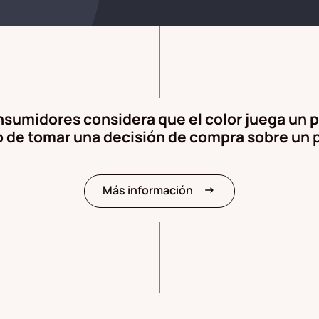
nsumidores considera que el color juega un 
de tomar una decisión de compra sobre un 
arrow_right_alt
Más información