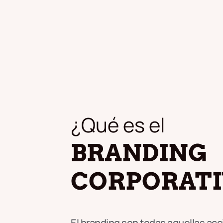
¿Qué es el
BRANDING
CORPORATI
El branding son todas aquellas ac