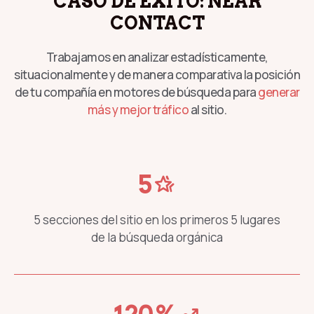
CASO DE ÉXITO: NEAR
CONTACT
Trabajamos en analizar estadísticamente,
situacionalmente y de manera comparativa la posición
de tu compañía en motores de búsqueda para
generar
más y mejor tráfico
al sitio.
5
hotel_class
5 secciones del sitio en los primeros 5 lugares
de la búsqueda orgánica