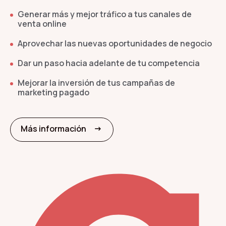
Generar más y mejor tráfico a tus canales de
venta online
Aprovechar las nuevas oportunidades de negocio
Dar un paso hacia adelante de tu competencia
Mejorar la inversión de tus campañas de
marketing pagado
arrow_right_alt
Más información