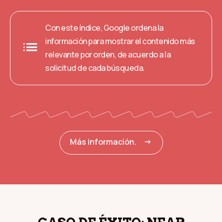
Con este índice, Google ordena la
list
información para mostrar
el contenido más
relevante por orden
, de acuerdo a la
solicitud de cada búsqueda.
arrow_right_alt
Más información.