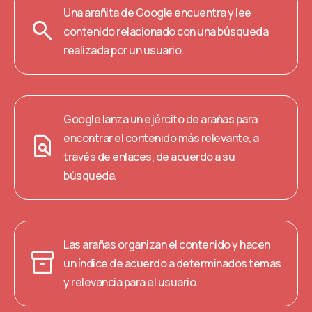
Una arañita de Google encuentra y lee
search
contenido relacionado con una búsqueda
realizada por un usuario.
Google lanza un ejército de arañas para
find_in_page
encontrar el
contenido más relevante
, a
través de enlaces, de acuerdo a su
búsqueda.
Las arañas
organizan el contenido
y hacen
inventory_2
un índice de acuerdo a determinados temas
y relevancia para el usuario.