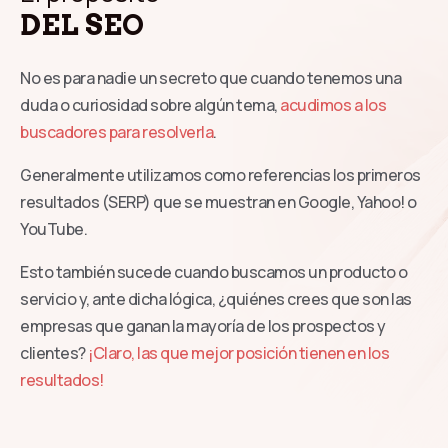
DEL SEO
No es para nadie un secreto que cuando tenemos una
duda o curiosidad sobre algún tema,
acudimos a los
buscadores para resolverla
.
Generalmente utilizamos como referencias los primeros
resultados (SERP) que se muestran en Google, Yahoo! o
YouTube.
Esto también sucede cuando buscamos un producto o
servicio y, ante dicha lógica, ¿quiénes crees que son las
empresas que ganan la mayoría de los prospectos y
clientes?
¡Claro, las que mejor posición tienen en los
resultados!