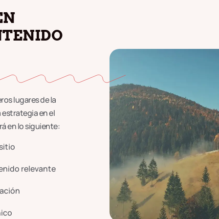
EN
NTENIDO
ros lugares de la
estrategia en el
á en lo siguiente:
sitio
enido relevante
zación
nico