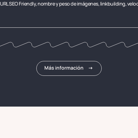
 URL SEO Friendly, nombre y peso de imágenes, linkbuilding, velo
arrow_right_alt
Más información