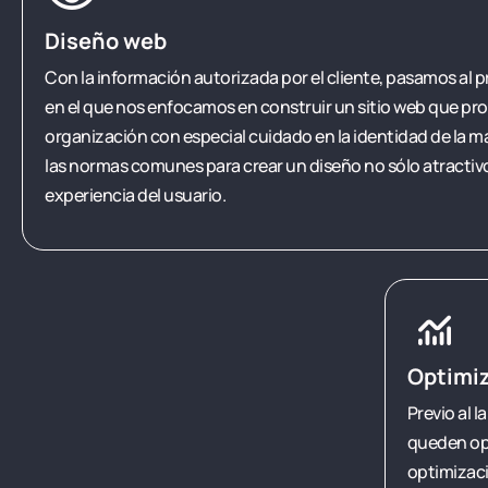
Diseño web
Con la información autorizada por el cliente, pasamos al p
en el que nos enfocamos en construir un sitio web que pro
organización con especial cuidado en la identidad de la 
las normas comunes para crear un diseño no sólo atractivo,
experiencia del usuario.
monitoring
Optimi
Previo al 
queden opt
optimizaci