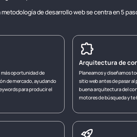
a metodología de desarrollo web se centra en 5 pa
extension
Arquitectura de co
en más oportunidad de
Planeamos y diseñamos tod
ación de mercado, ayudando
sitio web antes de pasar al
keywords para producir el
buena arquitectura del co
motores de búsqueda y te h
rocket_launch