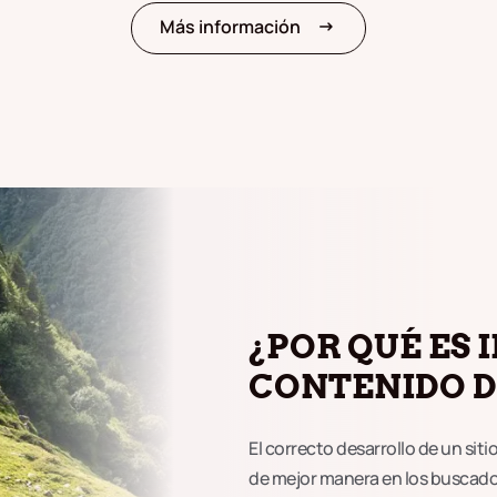
arrow_right_alt
Más información
¿POR QUÉ ES
CONTENIDO D
El correcto desarrollo de un sit
de mejor manera en los buscado